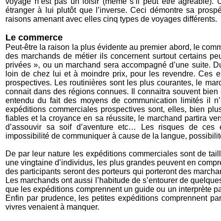
voyage n’est pas un loisir (même s’il peut être agréable). 
étranger à lui plutôt que l’inverse. Ceci démontre sa prospé
raisons amenant avec elles cinq types de voyages différents.
Le commerce
Peut-être la raison la plus évidente au premier abord, le co
des marchands de métier ils concernent surtout certains peu
privées », ou un marchand sera accompagné d’une suite. Du
loin de chez lui et à moindre prix, pour les revendre. Ces e
prospectives. Les routinières sont les plus courantes, le marc
connait dans des régions connues. Il connaitra souvent bien 
entendu du fait des moyens de communication limités il n’
expéditions commerciales prospectives sont, elles, bien p
fiables et la croyance en sa réussite, le marchand partira ve
d’assouvir sa soif d’aventure etc… Les risques de ces ex
impossibilité de communiquer à cause de la langue, possibilit
De par leur nature les expéditions commerciales sont de tai
une vingtaine d’individus, les plus grandes peuvent en compr
des participants seront des porteurs qui porteront des marcha
Les marchands ont aussi l’habitude de s’entourer de quelques
que les expéditions comprennent un guide ou un interprète par
Enfin par prudence, les petites expéditions comprennent pa
vivres venaient à manquer.