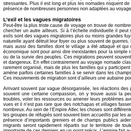
stressantes. Plus il est long et plus les nomades risquent d
présence de nombreuses personnes non adaptées au voyage te
L’exil et les vagues migratoires
Peut-être la plus triste cause de voyage on trouve de nombreu
chercher un autre ailleurs. Si à l’échelle individuelle il peu
exils sont des vagues migratoires plus ou moins grandes fuya
naturelle ayant détruit leur foyer ou plus souvent de guerres.
mais aussi des familles dont le village a été attaqué et qui 
économique sont pour ainsi dire inexistantes pour la simple
ou de la survie des peuples. Ces migrations peuvent souven
et dangereux. En effet contrairement au voyage nomade class
rarement organisé, mais de plus les familles qui y participen
amène parfois certaines familles à se servir dans les champs 
Ces mouvements de migration sont d’ailleurs une aubaine pou
Arrivant souvent par vague désorganisée, les réactions des p
souvent une certaine compassion, on y trouve aussi la pe
troubles, voler les ressources ou amener leurs problèmes av
vues et il n’est pas rare que des notchapas et villages fasse
nombreux. Au sein de l’Empire Atlec les choses sont différente
les groupes de réfugiés sont souvent bien accueillis par les au
présence d’importants greniers et de champs publics aide
migrants seront rapidement répartis sur le territoire de to
importante de ces derniers en un point précis. L’empire fait a