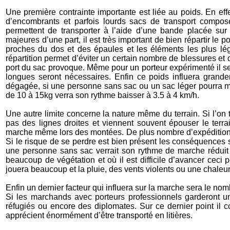
Une première contrainte importante est liée au poids. En eff
d’encombrants et parfois lourds sacs de transport compos
permettent de transporter à l’aide d’une bande placée sur
majeures d’une part, il est très important de bien répartir le
proches du dos et des épaules et les éléments les plus lége
répartition permet d’éviter un certain nombre de blessures e
port du sac provoque. Même pour un porteur expérimenté il s
longues seront nécessaires. Enfin ce poids influera grand
dégagée, si une personne sans sac ou un sac léger pourra 
de 10 à 15kg verra son rythme baisser à 3.5 à 4 km/h.
Une autre limite concerne la nature même du terrain. Si l’on
pas des lignes droites et viennent souvent épouser le terr
marche même lors des montées. De plus nombre d’expéditions ri
Si le risque de se perdre est bien présent les conséquences s
une personne sans sac verrait son rythme de marche réduit
beaucoup de végétation et où il est difficile d’avancer cec
jouera beaucoup et la pluie, des vents violents ou une chaleu
Enfin un dernier facteur qui influera sur la marche sera le nom
Si les marchands avec porteurs professionnels garderont u
réfugiés ou encore des diplomates. Sur ce dernier point il co
apprécient énormément d’être transporté en litières.