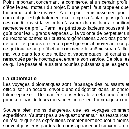
Point important concernant le commerce, si un certain profit e
d’être le seul moteur du projet. D’une part il faut rappeler 
lui permettant de survivre. D’autre part l’enrichissement po
concept qui est globalement mal compris d’autant plus qu’un
ces conditions si la volonté d’assurer de meilleurs conditi
recherche de profit. Parmi les principaux facteurs poussant l
goût pour les « grands espaces », la volonté de perpétuer une 
de relations parfois sur plusieurs générations avec des part
de loin… et parfois un certain prestige social provenant non 
ce qui touche au profit et au commerce lui-même sera d’ail
mal vus dans les cités huitze et yapannèques, si certains 
remarqués par le notchapa et entrer à son service. De plus le
ce qu’il se passe ailleurs tant pour les puissants que les gen
La diplomatie
Les voyages diplomatiques sont l’apanage des puissants et
officialiser un accord, envoi d’une délégation dans un endr
future épouse… De manière plus « locale » cela peut être de
pour faire part de leurs doléances ou de leur hommage au no
Souvent bien moins dangereux que les voyages commercia
expéditions n’auront pas à se questionner sur les ressources à
en résulte que ces expéditions comprennent beaucoup moins d
souvent plusieurs gardes du corps appartenant souvent à un or