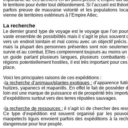
le territoire pour éviter tout débordement. Si l’accueil est th
parfois preuve de mauvaise volonté et les populations locale
vienne de territoires extérieurs à l’Empire Atlec.
La recherche
Le dernier grand type de voyage est le voyage que l’on pourr
vaste ensemble de possibilités mais il s’agit le plus souvent
vers un endroit lointain et mal connu avec un objectif préci
mais la plupart des personnes présentes sont non seulemen
survie et au combat. Elles comprennent toujours au moins un
un guide parlant plusieurs langues, plusieurs combattant
régions potentiellement hostiles, il est très important pour c
place.
Voici les principales raisons de ces expéditions :
-
la recherche d’animaux/plantes exotiques :
d’apparence futil
huitzes, yapanecs et mapanitls. En effet le fait de posséde
loin est une marque de puissance et de prospérité très import
d’expéditions surtout vers des terres réputées sauvages.
-
la recherche de ressources :
il s’agit ici de chercher des re
Ce type d’expédition est souvent organisé par les pouvoir
maopetecls tiguis envoient parfois des expéditions à la rech
dangereuse pour leur peuple.