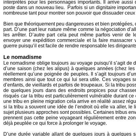
interprètes pour les personnages importants. Il arrive aussi 
poste dans un nouveau lieu. Parfois si un dignitaire importan
nombreuse tant pour montrer son pouvoir que dissuader ceux q
Bien que théoriquement peu dangereuses et bien protégées, c
part. D’une part leur nature même comme la négociation d’al
les arrêter. D’autre part cela peut même parfois venir de l
envoyer une expédition commerciale et la faire massacrer v
guerre puisqu’il est facile de rendre responsable les dirigeants 
Le nomadisme
Le nomadisme oblige toujours au voyage puisqu’il s’agit de 
d’une saison (chez les alipus) à quelques années (chez le
réellement qu’une poignée de peuples. Il s’agit toujours d’u
membres ainsi que tout ce qui lui sera utile. Ces voyages so
d’enfants, de vieillards et parfois de troupeaux. Si la tribu p
de quelques jours dans des endroits propices pour chasser
risqués car la tribu est particulièrement vulnérable durant ce
une tribu en pleine migration cela arrive en réalité assez rég
si la tribu a souvent une idée de l’endroit où elle va aller, le
sujet plusieurs approches sont possibles. Certaines tribus en
prennent pas cette peine voyageant régulièrement entre zo
déjà peuplée ce qui force à prolonger le voyage.
D’une durée variable allant de quelques jours à quelques se