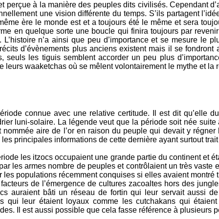
e et perçue à la manière des peuples dits civilisés. Cependant 
ionnellement une vision différente du temps. S’ils partagent l’idé
me ère le monde est et a toujours été le même et sera toujour
rme en quelque sorte une boucle qui finira toujours par reveni
. L’histoire n’a ainsi que peu d’importance et se mesure le pl
récits d’évènements plus anciens existent mais il se fondront 
 seuls les tiguis semblent accorder un peu plus d’importanc
 leurs waaketchas où se mêlent volontairement le mythe et la r
période connue avec une relative certitude. Il est dit qu’elle
ier luni-solaire. La légende veut que la période soit née suit
st nommée aire de l’or en raison du peuple qui devait y régner l
les principales informations de cette dernière ayant surtout trait
période les itzocs occupaient une grande partie du continent et é
 par les armes nombre de peuples et contrôlaient un très vaste 
er les populations récemment conquises si elles avaient montré
es facteurs de l’émergence de cultures zacoaltes hors des jungle
zocs auraient bâti un réseau de fortin qui leur servait aussi de
s qui leur étaient loyaux comme les cutchakans qui étaient s
des. Il est aussi possible que cela fasse référence à plusieurs 