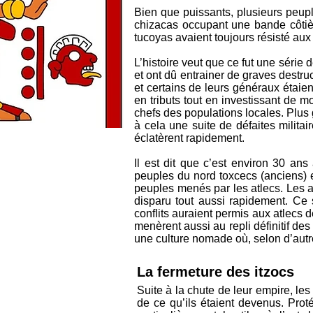
Bien que puissants, plusieurs peuple
chizacas occupant une bande côtièr
tucoyas avaient toujours résisté aux
L’histoire veut que ce fut une série
et ont dû entrainer de graves destruc
et certains de leurs généraux étaie
en tributs tout en investissant de m
chefs des populations locales. Plus 
à cela une suite de défaites mili
éclatèrent rapidement.
Il est dit que c’est environ 30 an
peuples du nord toxcecs (anciens) e
peuples menés par les atlecs. Les a
disparu tout aussi rapidement. Ce se
conflits auraient permis aux atlecs d
menèrent aussi au repli définitif de
une culture nomade où, selon d’autr
La fermeture des itzocs
Suite à la chute de leur empire, le
de ce qu’ils étaient devenus. Prot