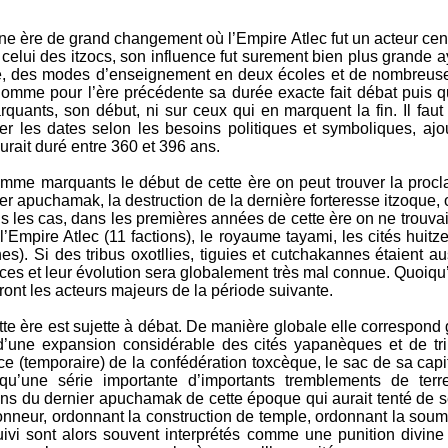
ne ère de grand changement où l’Empire Atlec fut un acteur cent
e celui des itzocs, son influence fut surement bien plus grande
ture, des modes d’enseignement en deux écoles et de nombreus
 Comme pour l’ère précédente sa durée exacte fait débat puis 
uants, son début, ni sur ceux qui en marquent la fin. Il faut 
er les dates selon les besoins politiques et symboliques, ajout
aurait duré entre 360 et 396 ans.
me marquants le début de cette ère on peut trouver la procla
er apuchamak, la destruction de la dernière forteresse itzoque,
us les cas, dans les premières années de cette ère on ne trouv
’Empire Atlec (11 factions), le royaume tayami, les cités huit
). Si des tribus oxotllies, tiguies et cutchakannes étaient au
ces et leur évolution sera globalement très mal connue. Quoiqu’i
dront les acteurs majeurs de la période suivante.
te ère est sujette à débat. De manière globale elle correspond
 d’une expansion considérable des cités yapanèques et de tr
e (temporaire) de la confédération toxcèque, le sac de sa cap
i qu’une série importante d’importants tremblements de te
ions du dernier apuchamak de cette époque qui aurait tenté de 
nneur, ordonnant la construction de temple, ordonnant la soum
uivi sont alors souvent interprétés comme une punition divine 