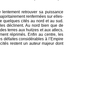
e lentement retrouver sa puissance
 majoritairement renfermées sur elles-
e quelques cités au nord et au sud.
lles déclinent. Au nord bien que de
es terres aux huitzes et aux atlecs.
ment réprimés. Enfin au centre, les
s défaites considérables à l’Empire
 cités restent un auteur majeur dont