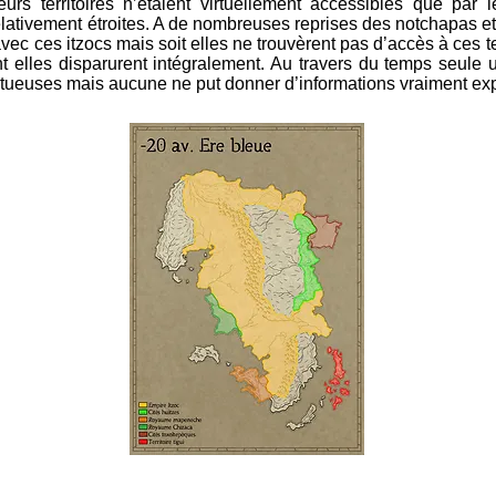
 leurs territoires n’étaient virtuellement accessibles que pa
lativement étroites. A de nombreuses reprises des notchapas et
ec ces itzocs mais soit elles ne trouvèrent pas d’accès à ces terr
t elles disparurent intégralement. Au travers du temps seul
uctueuses mais aucune ne put donner d’informations vraiment ex