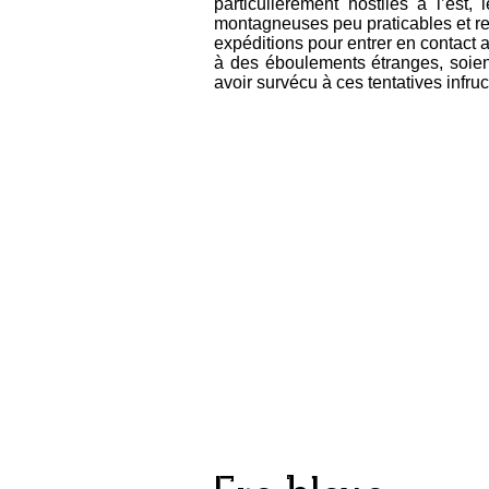
particulièrement hostiles à l’est,
montagneuses peu praticables et re
expéditions pour entrer en contact av
à des éboulements étranges, soien
avoir survécu à ces tentatives infr