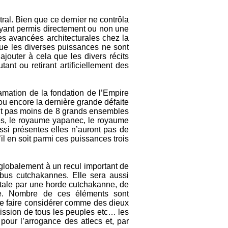
ral. Bien que ce dernier ne contrôla
 ayant permis directement ou non une
es avancées architecturales chez la
que les diverses puissances ne sont
ajouter à cela que les divers récits
ant ou retirant artificiellement des
mation de la fondation de l’Empire
 ou encore la dernière grande défaite
ait pas moins de 8 grands ensembles
zes, le royaume yapanec, le royaume
ssi présentes elles n’auront pas de
l en soit parmi ces puissances trois
 globalement à un recul important de
ibus cutchakannes. Elle sera aussi
itale par une horde cutchakanne, de
rre. Nombre de ces éléments sont
se faire considérer comme des dieux
ission de tous les peuples etc… les
pour l’arrogance des atlecs et, par