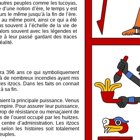
d’autres peuples comme les tucoyas,
e d’une notion d’ère, le temps y est
s le même jusqu’à la fin de l’ère.
r au même point, ainsi ce qui a été
us souvent à l’échelle de la vie de
alors souvent avec les légendes et
e à leur passé gardant des traces
éalité.
 dura 396 ans ce qui symboliquement
e à de nombreux incendies ayant mis
es itzocs. Dans les faits on connait
 à sa fin.
taient la principale puissance. Venus
empire. Pour assurer leur puissance,
 trop de résistance ou menaçaient de
s de l’ouest occupé par les huitzes.
 centre d’administration. Les itzocs
elon les histoires soit totalement
peuples.