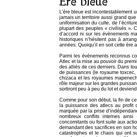
Ere bleue
L’ère bleue est incontestablement u
jamais un territoire aussi grand qu
uniformisation du culte, de l’écri
plupart des peuples « civilisés ».
d’accord ni sur les évènements marq
historiques n’hésitent pas à arrang
années. Quoiqu’il en soit cette ère 
Parmi les évènements reconnus com
Atlec et la mise au pouvoir du premi
des alliés de ces derniers. Dans to
de puissances (le royaume toxcec, l
chizaca et les royaumes mapeneches
rôle majeur sur les grandes puissan
sortiront peu à peu du lot et devien
Comme pour son début, la fin de cet
la puissance des atlecs au profit
marquée par la prise d’indépendanc
nombreux conflits internes ains
concomitants ou font suite aux act
demandant des sacrifices en son ho
catastrophes et le chaos qui ont s