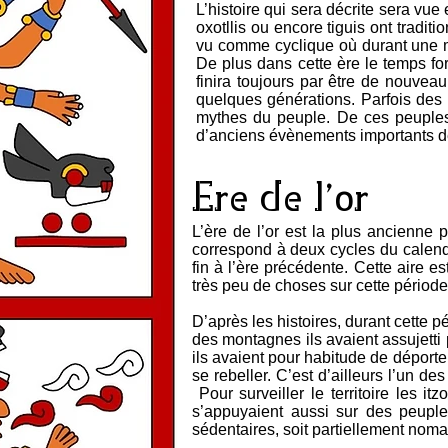
L’histoire qui sera décrite sera vu
oxotllis ou encore tiguis ont tradit
vu comme cyclique où durant une mê
De plus dans cette ère le temps fo
finira toujours par être de nouveau
quelques générations. Parfois des 
mythes du peuple. De ces peuples,
d’anciens évènements importants de
Ere de l’or
L’ère de l’or est la plus ancienne 
correspond à deux cycles du calendr
fin à l’ère précédente. Cette aire e
très peu de choses sur cette période 
D’après les histoires, durant cette 
des montagnes ils avaient assujetti
ils avaient pour habitude de déport
se rebeller. C’est d’ailleurs l’un d
Pour surveiller le territoire les it
s’appuyaient aussi sur des peuple
sédentaires, soit partiellement noma