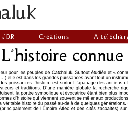
haluk
 JDR
Créations
A téléchar
L'histoire connue
ajeur pour les peuples de Catchaluk. Surtout étudiée et « connu
) elle est dans les grandes puissances avant tout un instrument 
s puissances l’histoire est surtout l’apanage des anciens et
aleurs et traditions. D’une manière globale la recherche rigo
duisent, la portée symbolique et évocatrice étant bien plus impo
rmes d’histoire qui viennent souvent se mêler aux production
e la véritable histoire du passé au-delà de quelques générations.
(principalement de l’Empire Atlec et des cités zacoaltes) sur