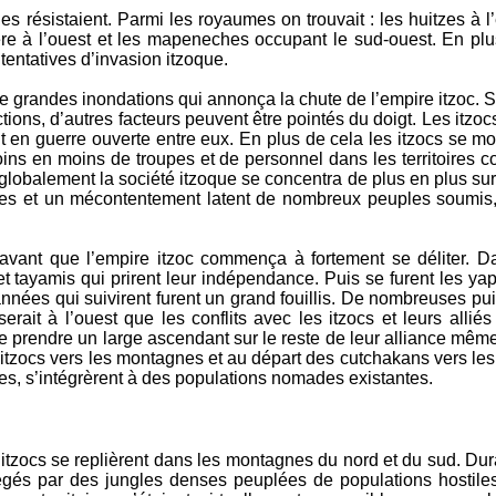
s résistaient. Parmi les royaumes on trouvait : les huitzes à l’
e à l’ouest et les mapeneches occupant le sud-ouest. En plus
 tentatives d’invasion itzoque.
 de grandes inondations qui annonça la chute de l’empire itzoc. 
tions, d’autres facteurs peuvent être pointés du doigt. Les itzoc
nt en guerre ouverte entre eux. En plus de cela les itzocs se 
oins en moins de troupes et de personnel dans les territoires co
globalement la société itzoque se concentra de plus en plus sur 
taires et un mécontentement latent de nombreux peuples soumi
s avant que l’empire itzoc commença à fortement se déliter. 
t tayamis qui prirent leur indépendance. Puis se furent les ya
nnées qui suivirent furent un grand fouillis. De nombreuses pu
rait à l’ouest que les conflits avec les itzocs et leurs alliés
e prendre un large ascendant sur le reste de leur alliance même s
s itzocs vers les montagnes et au départ des cutchakans vers les
es, s’intégrèrent à des populations nomades existantes.
s itzocs se replièrent dans les montagnes du nord et du sud. Dur
égés par des jungles denses peuplées de populations hostiles