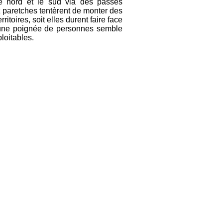
r le nord et le sud via des passes
 paretches tentèrent de monter des
itoires, soit elles durent faire face
e une poignée de personnes semble
ploitables.