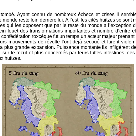
as tombé. Ayant connu de nombreux échecs et crises il sembl
monde reste loin derrière lui. A l’est, les cités huitzes se sont
tes qui les opposent que par le reste du monde à l’exception d
ein fouet des transformations importantes et nombre d’entre e
 confédération toxcèque fut un temps un acteur majeur prenant d
urs mouvements de révolte l’ont déjà secoué et furent violem
a plus grande expansion. Puissance montante ils infligèrent de
sur le recul et plus concernés par leurs luttes intestines, ces
ux huitzes.