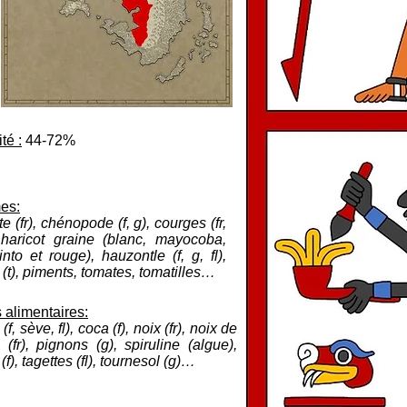
té :
44-72%
es:
e (fr), chénopode (f, g), courges (fr,
, haricot graine (blanc, mayocoba,
into et rouge), hauzontle (f, g, fl),
 (t), piments, tomates, tomatilles…
 alimentaires:
f, sève, fl), coca (f), noix (fr), noix de
(fr), pignons (g), spiruline (algue),
 (f), tagettes (fl), tournesol (g)…