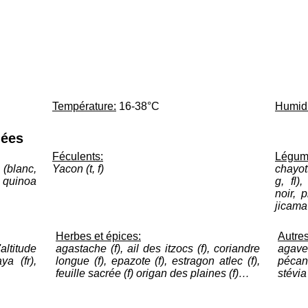
Température:
16-38°C
Humidi
hées
Féculents:
Légum
(blanc,
Yacon (t, f)
chayott
, quinoa
g, fl)
noir, p
jicama
Herbes et épices:
Autres
altitude
agastache (f), ail des itzocs (f), coriandre
agave (
aya (fr),
longue (f), epazote (f), estragon atlec (f),
pécan 
feuille sacrée (f) origan des plaines (f)…
stévia