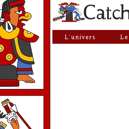
C
atc
L'univers
Le