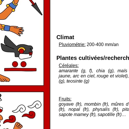
Climat
Pluviométrie:
200-400 mm/an
Plantes cultivées/recherc
Céréales:
amarante (g, f), chia (g), maïs 
jaune, arc en ciel, rouge et violet)
(g), teosinte (g)
Fruits:
goyave (fr), mombin (fr), mûres d'
(fr), nopal (fr), physalis (fr), pit
sapote mamey (fr), sapotille (fr)…