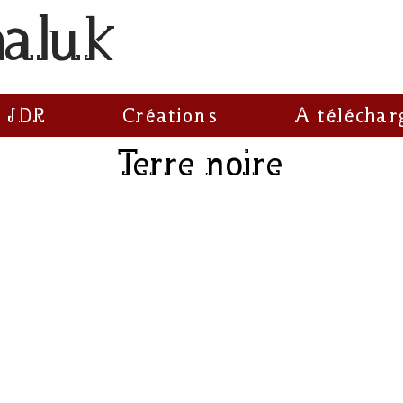
haluk
 JDR
Créations
A téléchar
Terre noire