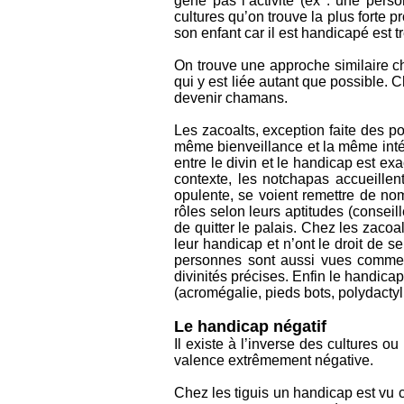
gêne pas l’activité (ex : une pers
cultures qu’on trouve la plus forte
son enfant car il est handicapé est 
On trouve une approche similaire ch
qui y est liée autant que possible.
devenir chamans.
Les zacoalts, exception faite des p
même bienveillance et la même intég
entre le divin et le handicap est 
contexte, les notchapas accueillen
opulente, se voient remettre de nomb
rôles selon leurs aptitudes (conseil
de quitter le palais. Chez les zaco
leur handicap et n’ont le droit de s
personnes sont aussi vues comme d
divinités précises. Enfin le handica
(acromégalie, pieds bots, polydacty
Le handicap négatif
Il existe à l’inverse des cultures 
valence extrêmement négative.
Chez les tiguis un handicap est vu 