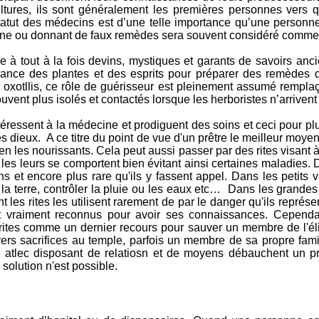
ltures, ils sont généralement les premières personnes vers q
atut des médecins est d’une telle importance qu’une personne 
ne ou donnant de faux remèdes sera souvent considéré comme 
à tout à la fois devins, mystiques et garants de savoirs ancie
ssance des plantes et des esprits pour préparer des remèdes d
oxotllis, ce rôle de guérisseur est pleinement assumé remplaç
vent plus isolés et contactés lorsque les herboristes n’arriven
intéressent à la médecine et prodiguent des soins et ceci pour p
les dieux. A ce titre du point de vue d'un prêtre le meilleur moyen
x en les nourissants. Cela peut aussi passer par des rites visant à
 les leurs se comportent bien évitant ainsi certaines maladies. D
ns et encore plus rare qu'ils y fassent appel. Dans les petits v
ser la terre, contrôler la pluie ou les eaux etc… Dans les grande
les rites les utilisent rarement de par le danger qu'ils représen
 vraiment reconnus pour avoir ses connaissances. Cependant
ites comme un dernier recours pour sauver un membre de l'éli
ers sacrifices au temple, parfois un membre de sa propre famil
e atlec disposant de relatiosn et de moyens débauchent un pr
solution n'est possible.