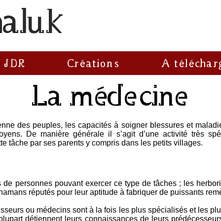
haluk
 JDR
Créations
A téléchar
La médecine
enne des peuples, les capacités à soigner blessures et maladi
moyens. De manière générale il s’agit d’une activité très s
te tâche par ses parents y compris dans les petits villages.
s de personnes pouvant exercer ce type de tâches ; les herbori
hamans réputés pour leur aptitude à fabriquer de puissants remè
seurs ou médecins sont à la fois les plus spécialisés et les p
a plupart détiennent leurs connaissances de leurs prédécesseur