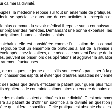
ur calmer la divinité.
uples, la médecine repose sur tout un ensemble de pratiques 
médecin se spécialise dans une de ces activités à l’exception 
nt le plus commun du savoir médical il repose sur la connaissa
pour préparer des remèdes. Demandant une bonne expertise, le
umigations, baumes, infusions, plats…
e catchaluk, elle est considérée comme l’utilisation de la con
 regroupe tout un ensemble de pratiques allant de la remise 
développée chez les atlecs, elle nécessite souvent l’usage de 
sées, peuvent se briser lors des opérations et aggraver la situat
 rarement fructueuses.
es, de musiques, le jeune etc… s’ils sont censés participer à la 
, chasser des esprits et éviter que d’autres maladies ne viennent
ont des actes que devra effectuer le patient pour guérir plus fa
is régulières, de contraintes alimentaires ou encore de bains de
e que des maladies soient attribuées à une divinité. C’est notamm
a au patient de d’offrir un sacrifice à la divinité en question p
re qui lui fera le sacrifice. Cette pratique est absente chez les o