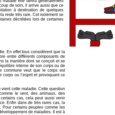
st malade elle devra généralement
oup de soin, il arrive aussi que ce
itation à destination de quelques
a reste très rare. Cet isolement se
ntaines décrétées lors de certaines
ie. En effet tous considèrent que la
ibre entre différents composants de
ans la manière dont se conçoit et se
équilibre interne de son corps ou de
nce commune veut que le corps est
e corps ou l’esprit et provoquant ce
vient cette maladie. Cette question
 comme le vent, des animaux, des
certains cas, cela peut aussi venir
e. Enfin dans de très rares cas, la
rt. Pour certains peuples comme les
 développement de maladies. Il est à