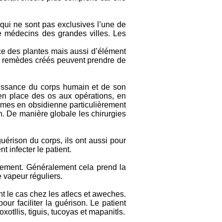
qui ne sont pas exclusives l’une de
de médecins des grandes villes. Les
nce des plantes mais aussi d’élément
s remèdes créés peuvent prendre de
naissance du corps humain et de son
en place des os aux opérations, en
lames en obsidienne particulièrement
ion. De manière globale les chirurgies
guérison du corps, ils ont aussi pour
 infecter le patient.
cilement. Généralement cela prend la
 vapeur réguliers.
ent le cas chez les atlecs et aweches.
our faciliter la guérison. Le patient
xotllis, tiguis, tucoyas et mapanitls.