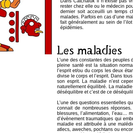
Dans Catchaluk il n’existe pas v
rester chez elle ou le médecin pou
dernier soit acceuilli un temps
malades. Parfois en cas d’une mala
fait généralement au sein de l’il
épidémies.
Les maladies
L’une des constantes des peuples de
pleine santé est la situation norm
l’esprit et/ou du corps les deux éta
divise le corps et l’esprit. Dans t
son esprit. La maladie n’est cep
naturellement équilibré. La maladie
déséquilibre et c’est de ce déséqui
L’une des questions essentielles qu
connait de nombreuses réponses.
blessures, l’alimentation, l’eau… m
d’évènement traumatiques qui embru
maladie est attribuée à une malédi
atlecs, aweches, pochtans ou encore