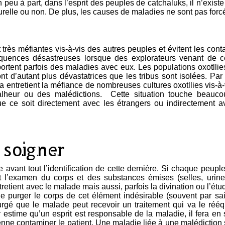
 peu à part, dans l’esprit des peuples de catchaluks, il n’existe
turelle ou non. De plus, les causes de maladies ne sont pas forc
nt très méfiantes vis-à-vis des autres peuples et évitent les co
quences désastreuses lorsque des explorateurs venant de ce
pportent parfois des maladies avec eux. Les populations oxotllie
 d’autant plus dévastatrices que les tribus sont isolées. Par 
ela entretient la méfiance de nombreuses cultures oxotllies vis-à
alheur ou des malédictions. Cette situation touche beauco
e ce soit directement avec les étrangers ou indirectement a
 soigner
avant tout l’identification de cette dernière. Si chaque peup
 l’examen du corps et des substances émises (selles, urine
retient avec le malade mais aussi, parfois la divination ou l’étu
 de purger le corps de cet élément indésirable (souvent par 
urgé que le malade peut recevoir un traitement qui va le rééqui
 estime qu’un esprit est responsable de la maladie, il fera en
ienne contaminer le patient. Une maladie liée à une malédiction