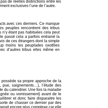
 pas de réelles distinctions entre les
ément exclusives l’une de l’autre.
ntacts avec ces derniers. Ce manque
s peuples rencontrent des tribus
s n’y étant pas habituées cela peut
le passé cela a parfois entrainé la
-vis de ces étrangers dont la simple
up moins les peuplades oxotllies
vec d’autres tribus elles même en
le possède sa propre approche de la
, pue, saignements…), l’étude des
de du calendrier. Une fois la maladie
saignée ou vomissement) avant de le
librer et donc faire disparaitre les
 sorte de chasser ce dernier par des
 serait encore plus complexe car elle