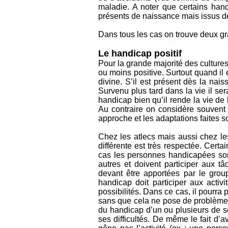
maladie. A noter que certains han
présents de naissance mais issus 
Dans tous les cas on trouve deux gr
Le handicap positif
Pour la grande majorité des cultures
ou moins positive. Surtout quand il
divine. S’il est présent dès la na
Survenu plus tard dans la vie il se
handicap bien qu’il rende la vie de 
Au contraire on considère souvent q
approche et les adaptations faites so
Chez les atlecs mais aussi chez l
différente est très respectée. Cert
cas les personnes handicapées sont
autres et doivent participer aux
devant être apportées par le grou
handicap doit participer aux activi
possibilités. Dans ce cas, il pourra 
sans que cela ne pose de problème. 
du handicap d’un ou plusieurs de se
ses difficultés. De même le fait d’