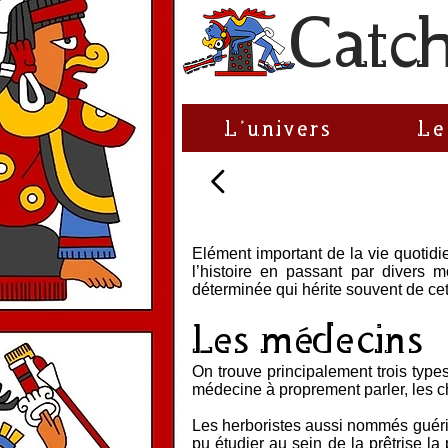
C
atc
L'univers
Le
Elément important de la vie quotidi
l’histoire en passant par divers 
déterminée qui hérite souvent de cet
Les médecins
On trouve principalement trois type
médecine à proprement parler, les c
Les herboristes aussi nommés guéris
pu étudier au sein de la prêtrise l