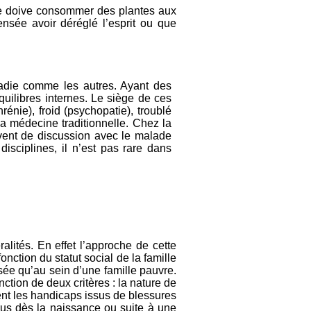
lade doive consommer des plantes aux
nsée avoir déréglé l’esprit ou que
adie comme les autres. Ayant des
quilibres internes. Le siège de ces
rénie), froid (psychopatie), troublé
la médecine traditionnelle. Chez la
uvent de discussion avec le malade
disciplines, il n’est pas rare dans
alités. En effet l’approche de cette
ction du statut social de la famille
isée qu’au sein d’une famille pauvre.
ction de deux critères : la nature de
ent les handicaps issus de blessures
s dès la naissance ou suite à une