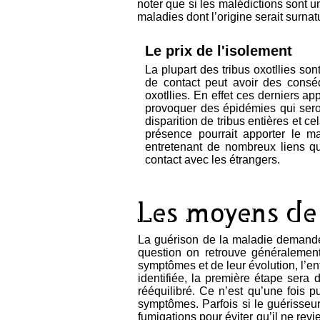
noter que si les malédictions sont un
maladies dont l’origine serait surna
Le prix de l'isolement
La plupart des tribus oxotllies so
de contact peut avoir des consé
oxotllies. En effet ces derniers a
provoquer des épidémies qui seront
disparition de tribus entières et c
présence pourrait apporter le m
entretenant de nombreux liens qu
contact avec les étrangers.
Les moyens de
La guérison de la maladie demande 
question on retrouve généralement
symptômes et de leur évolution, l’ent
identifiée, la première étape sera
rééquilibré. Ce n’est qu’une fois p
symptômes. Parfois si le guérisseur
fumigations pour éviter qu’il ne rev