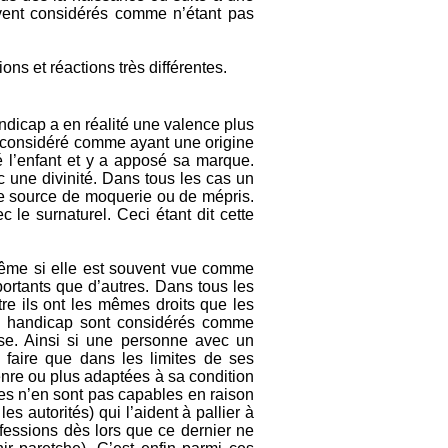
uvent considérés comme n’étant pas
s et réactions très différentes.
andicap a en réalité une valence plus
st considéré comme ayant une origine
é l’enfant et y a apposé sa marque.
c une divinité. Dans tous les cas un
 une source de moquerie ou de mépris.
 le surnaturel. Ceci étant dit cette
ême si elle est souvent vue comme
portants que d’autres. Dans tous les
re ils ont les mêmes droits que les
au handicap sont considérés comme
rse. Ainsi si une personne avec un
le faire que dans les limites de ses
genre ou plus adaptées à sa condition
les n’en sont pas capables en raison
 autorités) qui l’aident à pallier à
ofessions dès lors que ce dernier ne