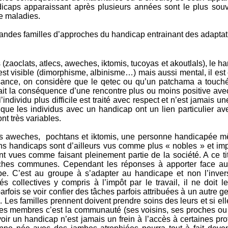
dicaps apparaissant après plusieurs années sont le plus so
de maladies.
andes familles d’approches du handicap entrainant des adaptation
 (zaoclats, atlecs, aweches, iktomis, tucoyas et akoutlals), le h
 est visible (dimorphisme, albinisme…) mais aussi mental, il e
issance, on considère que le qetec ou qu’un patchama a touch
rait la conséquence d’une rencontre plus ou moins positive ave
l’individu plus difficile est traité avec respect et n’est jamais
ue les individus avec un handicap ont un lien particulier avec
nt très variables.
es aweches, pochtans et iktomis, une personne handicapée m
ains handicaps sont d’ailleurs vus comme plus « nobles » et im
 vues comme faisant pleinement partie de la société. A ce tit
 tâches communes. Cependant les réponses à apporter face 
pe. C’est au groupe à s’adapter au handicape et non l’inve
tés collectives y compris à l’impôt par le travail, il ne doit 
parfois se voir confier des tâches parfois attribuées à un autre 
Les familles prennent doivent prendre soins des leurs et si el
s membres c’est la communauté (ses voisins, ses proches ou les
avoir un handicap n’est jamais un frein à l’accès à certaines pr