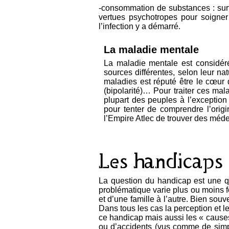
-consommation de substances : surto
vertues psychotropes pour soigner
l’infection y a démarré.
La maladie mentale
La maladie mentale est considér
sources différentes, selon leur n
maladies est réputé être le cœur do
(bipolarité)… Pour traiter ces ma
plupart des peuples à l’exception
pour tenter de comprendre l’origin
l’Empire Atlec de trouver des méd
Les handicaps
La question du handicap est une que
problématique varie plus ou moins f
et d’une famille à l’autre. Bien sou
Dans tous les cas la perception et l
ce handicap mais aussi les « causes
ou d’accidents (vus comme de simp