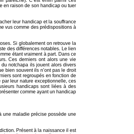
ir paretche). C’est enfin parmi ces
ne en raison de son handicap ou tuer
acher leur handicap et la souffrance
même vus comme des prédispositions à
hoses. Si globalement on retrouve la
te des différences notables. Le lien
omme étant vraiment à part. Dans ce
rs. Ces derniers ont alors une vie
e du notchapa ils jouent alors divers
e bien souvent ils n’ont pas le droit
rniers sont regroupés en fonction de
e par leur nature exceptionnelle, ces
usieurs handicaps sont liées à des
t représenter comme ayant un handicap
ié à une maladie précise possède une
ction. Présent à la naissance il est