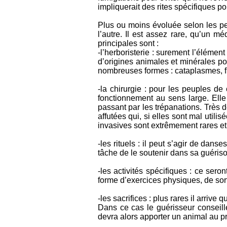
impliquerait des rites spécifiques po
Plus ou moins évoluée selon les pe
l’autre. Il est assez rare, qu’un 
principales sont :
-l’herboristerie : surement l’éléme
d’origines animales et minérales 
nombreuses formes : cataplasmes, f
-la chirurgie : pour les peuples d
fonctionnement au sens large. Elle
passant par les trépanations. Très 
affutées qui, si elles sont mal utili
invasives sont extrêmement rares et
-les rituels : il peut s’agir de dans
tâche de le soutenir dans sa guérison
-les activités spécifiques : ce ser
forme d’exercices physiques, de sort
-les sacrifices : plus rares il arriv
Dans ce cas le guérisseur conseiller
devra alors apporter un animal au prêt