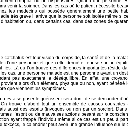
raiment d’hopital ou de dispensaires. Quand une personne e
rra venir la soigner. Dans les cas où le patient nécessite beauc
 chez les médecins qui possède généralement une petite hab
die très grave il arrive que la personne soit isolée même si cel
ot d’habitation ou, dans certains cas, dans des zones de quara
 catchaluk est leur vision du corps de, la santé et de la malad
ale d’une personne et que cette dernière repose sur un équil
nt liés. Là où l’on trouve des différences importantes réside d
ous les cas, une personne malade est une personne ayant un dés
endant pas exactement le déséquilibre. En effet, une croya
 provient alors d’un élément, physique ou non, ayant pénétré l
libre que viennent les symptômes.
e devra se poser le guérisseur sera donc de se demander d’où 
 On trouve d’abord tout un ensemble de causes courantes
ais aussi des esprits (invoqués ou non par un sorcier). Dans 
mes l’esprit ou de mauvaises actions pesant sur la conscienc
ction ayant frappé l’individu même si ce cas est un peu à pa
 toxcecs, le calendrier peut avoir une grande influence sur le