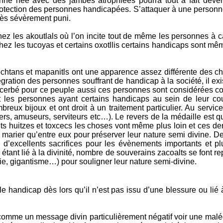
onne née avec des jambes atrophiées pourra tout à fait deven
 protection des personnes handicapées. S’attaquer à une person
très sévèrement puni.
ez les akoutlals où l’on incite tout de même les personnes à c
 Chez les tucoyas et certains oxotllis certains handicaps sont 
ochtans et mapanitls ont une apparence assez différente des c
ration des personnes souffrant de handicap à la société, il exis
exacerbé pour ce peuple aussi ces personnes sont considérées c
t les personnes ayant certains handicaps au sein de leur cou
reux bijoux et ont droit à un traitement particulier. Au servic
lers, amuseurs, serviteurs etc…). Le revers de la médaille est qu
alts huitzes et toxcecs les choses vont même plus loin et ces de
e marier qu’entre eux pour préserver leur nature semi divine. D
’excellents sacrifices pour les évènements importants et pl
p étant lié à la divinité, nombre de souverains zacoalts se fon
lie, gigantisme…) pour souligner leur nature semi-divine.
ou le handicap dès lors qu’il n’est pas issu d’une blessure ou l
comme un message divin particulièrement négatif voir une malédi