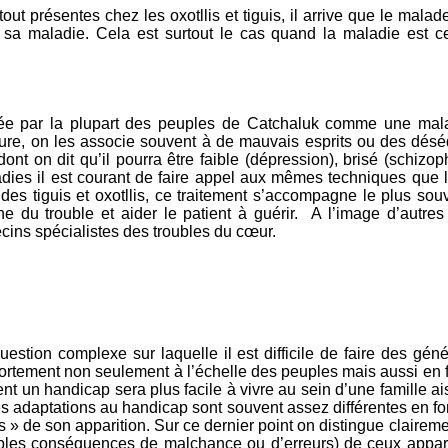
ut présentes chez les oxotllis et tiguis, il arrive que le ma
 sa maladie. Cela est surtout le cas quand la maladie est ce
ée par la plupart des peuples de Catchaluk comme une mal
ature, on les associe souvent à de mauvais esprits ou des désé
nt on dit qu’il pourra être faible (dépression), brisé (schizoph
ladies il est courant de faire appel aux mêmes techniques que 
 des tiguis et oxotllis, ce traitement s’accompagne le plus so
e du trouble et aider le patient à guérir. A l’image d’autres 
ecins spécialistes des troubles du cœur.
stion complexe sur laquelle il est difficile de faire des génér
ortement non seulement à l’échelle des peuples mais aussi en fon
vent un handicap sera plus facile à vivre au sein d’une famille a
es adaptations au handicap sont souvent assez différentes en fon
 » de son apparition. Sur ce dernier point on distingue clairem
les conséquences de malchance ou d’erreurs) de ceux apparu