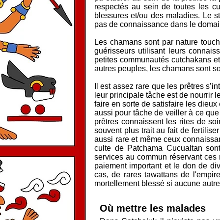
respectés au sein de toutes les cu
blessures et/ou des maladies. Le st
pas de connaissance dans le domai
Les chamans sont par nature touche 
guérisseurs utilisant leurs connai
petites communautés cutchakans et 
autres peuples, les chamans sont sou
Il est assez rare que les prêtres s’
leur principale tâche est de nourrir 
faire en sorte de satisfaire les dieu
aussi pour tâche de veiller à ce que
prêtres connaissent les rites de soi
souvent plus trait au fait de fertili
aussi rare et même ceux connaissant 
culte de Patchama Cucualtan sont
services au commun réservant ces r
paiement important et le don de div
cas, de rares tawattans de l'empir
mortellement blessé si aucune autre 
Où mettre les malades